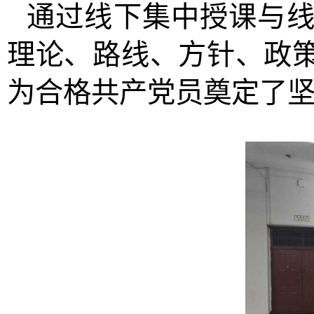
通过线下集中授课与
理论、路线、方针、政
为合格共产党员奠定了