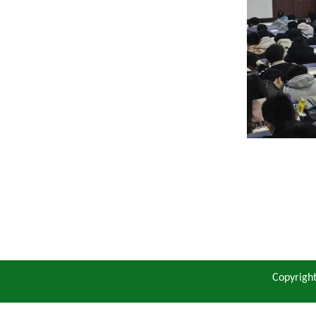
Copyr