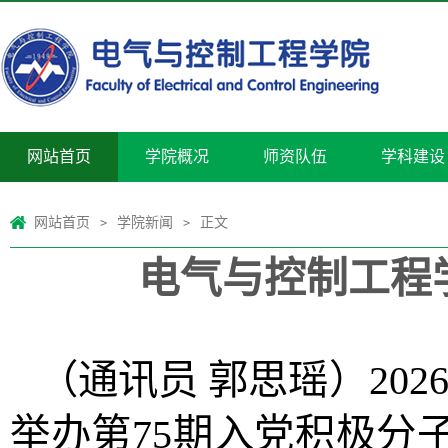
网站首页
学院概况
师资队伍
学科建设
网站首页
学院新闻
正文
>
>
电气与控制工程
（通讯员 郭思瑶）202
举办第75期入党积极分