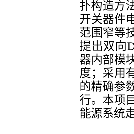
扑构造方
开关器件
范围窄等
提出双向
器内部模
度；采用
的精确参
行。本项
能源系统