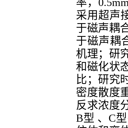
率，
0.5m
采用超声
于磁声耦
于磁声耦
机理；研
和磁化状
比；研究
密度散度
反求浓度
B
型
、
C
型