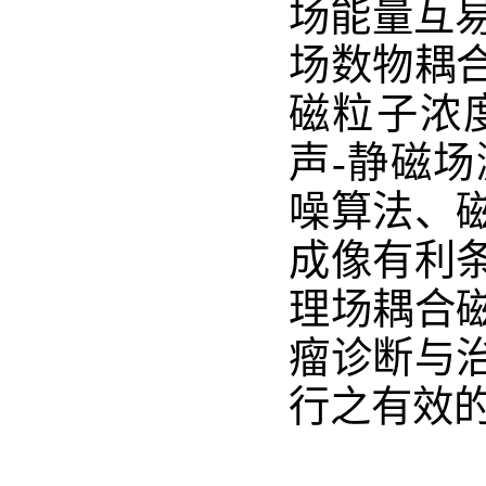
场能量互
场数物耦
磁粒子浓
声
-
静磁场
噪算法、
成像有利
理场耦合
瘤诊断与
行之有效