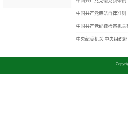
中国共产党党徽党旗条例
中国共产党廉洁自律准则
中国共产党纪律检察机关案件
中央纪委机关 中央组织部 
Copy